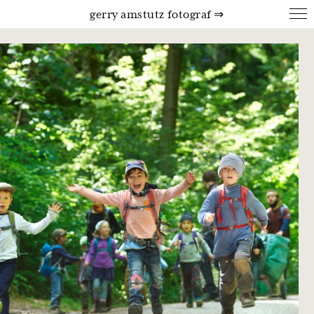
gerry amstutz fotograf ⇒