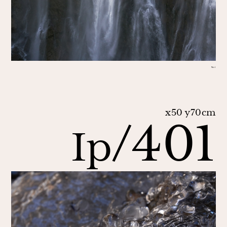
Wa/1
x50 y70cm
/401
Ip