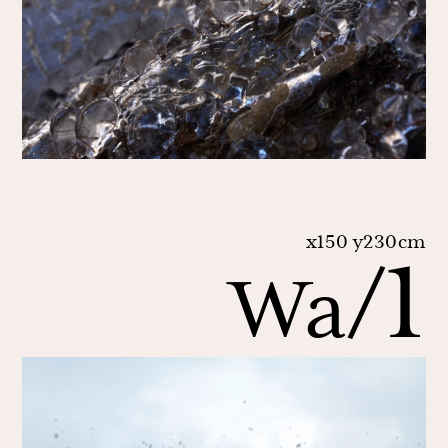
x150 y230cm
/1
Wa