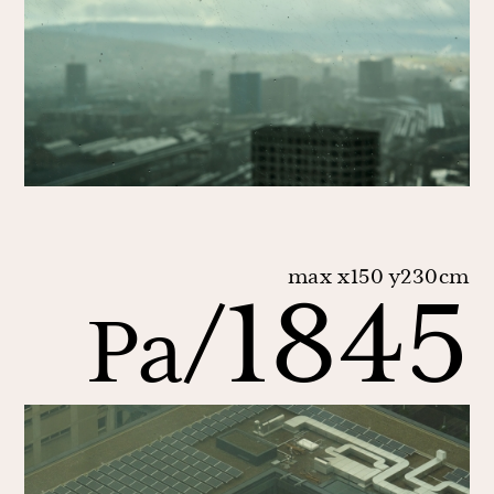
max x150 y230cm
/1845
Pa