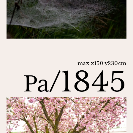
max x150 y230cm
/1845
Pa