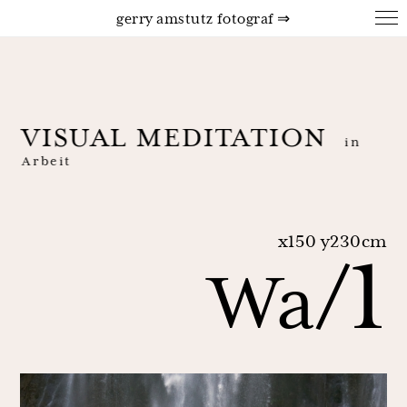
gerry amstutz fotograf ⇒
VISUAL MEDITATION
in
Arbeit
x150 y230cm
/1
Wa